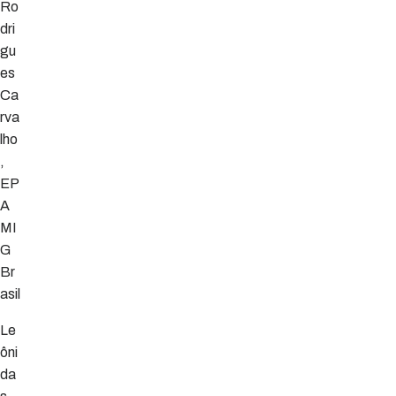
Ro
dri
gu
es
Ca
rva
lho
,
EP
A
MI
G
Br
asil
Le
ôni
da