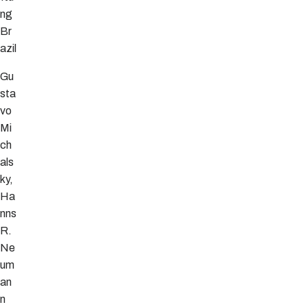
ng
Br
azil
Gu
sta
vo
Mi
ch
als
ky,
Ha
nns
R.
Ne
um
an
n