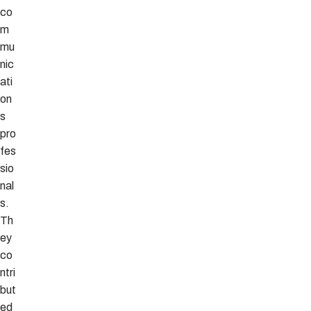
co
m
mu
nic
ati
on
s
pro
fes
sio
nal
s.
Th
ey
co
ntri
but
ed