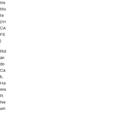
Ins
titu
te
(IH
CA
FE
)
Rol
an
do
Ca
b,
Ha
nns
R.
Ne
um