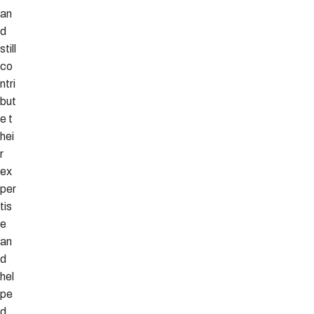
an
d
still
co
ntri
but
e t
hei
r
ex
per
tis
e
an
d
hel
pe
d