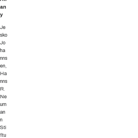
an
y
Je
sko
Jo
ha
nns
en,
Ha
nns
R.
Ne
um
an
n
Sti
ftu