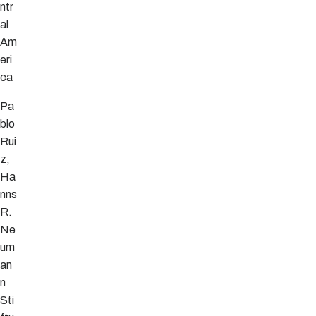
ntr
al
Am
eri
ca
Pa
blo
Rui
z,
Ha
nns
R.
Ne
um
an
n
Sti