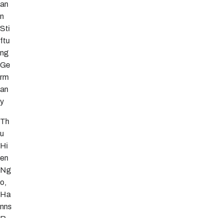
an
n
Sti
ftu
ng
Ge
rm
an
y
Th
u
Hi
en
Ng
o,
Ha
nns