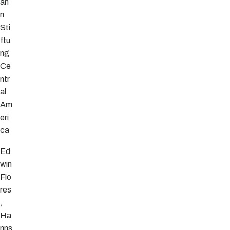
an
n
Sti
ftu
ng
Ce
ntr
al
Am
eri
ca
Ed
win
Flo
res
,
Ha
nns