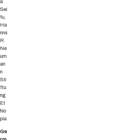
a
Sei
fu,
Ha
nns
R.
Ne
um
an
n
Sti
ftu
ng
Et
hio
pia
Ge
rm