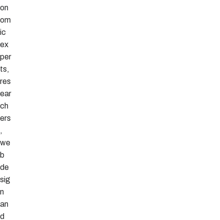
on
om
ic
ex
per
ts,
res
ear
ch
ers
,
we
b
de
sig
n
an
d