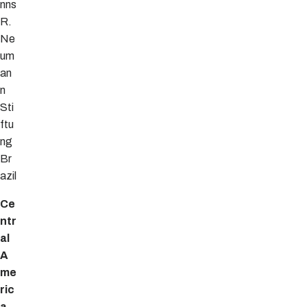
nns
R.
Ne
um
an
n
Sti
ftu
ng
Br
azil
Ce
ntr
al
A
me
ric
a