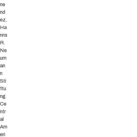
ne
nd
ez,
Ha
nns
R.
Ne
um
an
n
Sti
ftu
ng
Ce
ntr
al
Am
eri