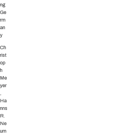
ng
Ge
rm
an
y
Ch
rist
op
h
Me
yer
,
Ha
nns
R.
Ne
um