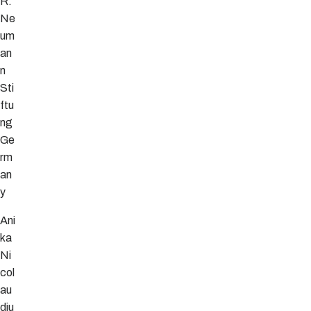
R.
Ne
um
an
n
Sti
ftu
ng
Ge
rm
an
y
Ani
ka
Ni
col
au
diu