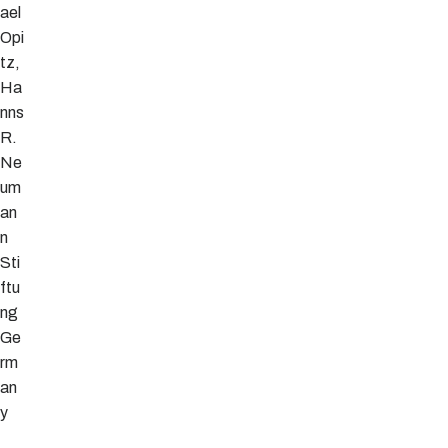
ael
Opi
tz,
Ha
nns
R.
Ne
um
an
n
Sti
ftu
ng
Ge
rm
an
y